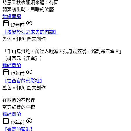
詩意乘秋夜姍姍來遲，待圓
羽翼初生時，晨曦的笑靨
繼續閱讀
17年前
【遷徙於江之未央的句讀】
藍色。仰角
圖文創作
「千山鳥飛絕，萬徑人蹤滅。孤舟簑笠翁，獨釣寒江雪。」
（柳宗元《江雪》）
繼續閱讀
17年前
【在西窗的剪影裡】
藍色。仰角
圖文創作
在西窗的剪影裡
望穿紅樓的午夜
繼續閱讀
17年前
【憂鬱的藍海】