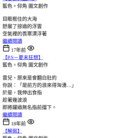
藍色。仰角
圖文創作
目眶框住的大海
舒展了掠過的浮雲
空氣裡的畏寒漂浮著
繼續閱讀
17年前
【P.S－夏末狂想】
藍色。仰角
圖文創作
雲兒，原來是會翻白肚的
你說：「是前方的浪來得洶湧…」
於是，我伸出食指
趁著幾波浪
即將躍過無名指前擋下。
繼續閱讀
18年前
【解佩】