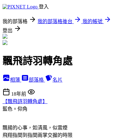
登入
我的部落格
我的部落格後台
我的帳號
登出
飄飛詩羽轉角處
相簿
部落格
名片
18年前
【飄飛詩羽轉角處】
藍色。仰角
飄揚的心事，如清風，似雲煙
飛翔指間到指間兩掌交握的時限